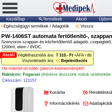
Kezdőlap
Termékek
Akció
Újdon
Egészségügyi termékek
/
Adagolók
Vissza
PW-1406ST automata fertőtlenítő-, szappa
Szenzoros szappan és kézfertőtlenítő adagoló, csepegtet
1200ml, elem / 6VDC.
Akció!
Akció! Végfelhasználói ára:
7 310.- Ft
+ÁFA / db
Viszonteladói ára:
Bejelentkezés
Ha máshol olcsóbb, jelezze kedvezményért!
Raktáron: Fogarasi
(Kérésre átviszünk másik üzletünkbe 
Cikkszám: 121157
Kosárba
Rendeléskü
Információkérés
Adatlapküld