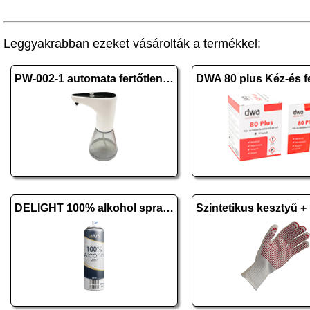
Leggyakrabban ezeket vásárolták a termékkel:
PW-002-1 automata fertőtlenítő-, szappanadagoló
DELIGHT 100% alkohol spray - 500 ml