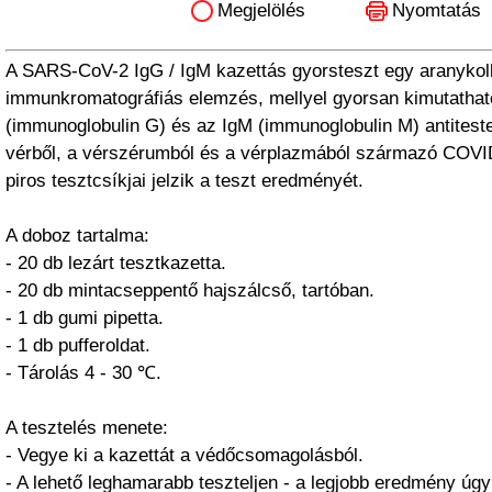
Megjelölés
Nyomtatás
A SARS-CoV-2 IgG / IgM kazettás gyorsteszt egy aranykol
immunkromatográfiás elemzés, mellyel gyorsan kimutathat
(immunoglobulin G) és az IgM (immunoglobulin M) antiteste
vérből, a vérszérumból és a vérplazmából származó COVID
piros tesztcsíkjai jelzik a teszt eredményét.
A doboz tartalma:
- 20 db lezárt tesztkazetta.
- 20 db mintacseppentő hajszálcső, tartóban.
- 1 db gumi pipetta.
- 1 db pufferoldat.
- Tárolás 4 - 30 ℃.
A tesztelés menete:
- Vegye ki a kazettát a védőcsomagolásból.
- A lehető leghamarabb teszteljen - a legjobb eredmény úgy 