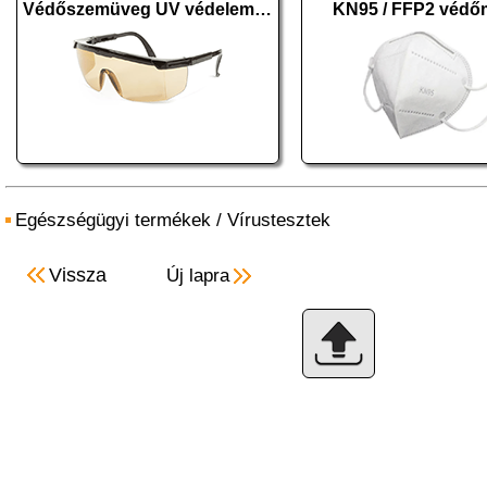
Védőszemüveg UV védelemmel szemüvegeseknek
KN95 / FFP2 védő
Egészségügyi termékek
/
Vírustesztek
Vissza
Új lapra