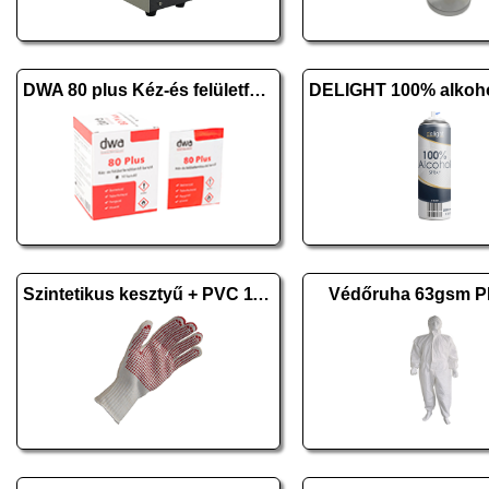
DWA 80 plus Kéz-és felületfertőtlenítő kendő 10 db
Szintetikus kesztyű + PVC 11/XXL 10 pár
Védőruha 63gsm P