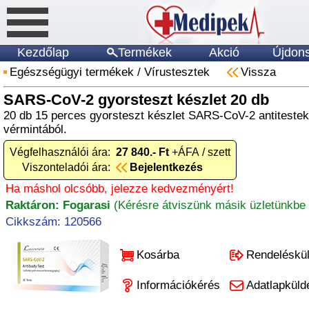
Kezdőlap
Termékek
Akció
Újdon
Egészségügyi termékek
/
Vírustesztek
Vissza
SARS-CoV-2 gyorsteszt készlet 20 db
20 db 15 perces gyorsteszt készlet SARS-CoV-2 antiteste
vérmintából.
Végfelhasználói ára:
27 840.- Ft
+ÁFA / szett
Viszonteladói ára:
Bejelentkezés
Ha máshol olcsóbb, jelezze kedvezményért!
Raktáron: Fogarasi
(Kérésre átviszünk másik üzletünkbe 
Cikkszám: 120566
Kosárba
Rendeléskü
Információkérés
Adatlapküld