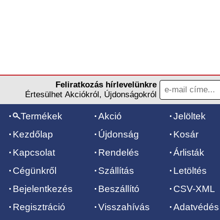
Feliratkozás hírlevelünkre
Értesülhet Akciókról, Újdonságokról
Termékek
Akció
Jelöltek
Kezdőlap
Újdonság
Kosár
Kapcsolat
Rendelés
Árlisták
Cégünkről
Szállítás
Letöltés
Bejelentkezés
Beszállító
CSV-XML
Regisztráció
Visszahívás
Adatvédés