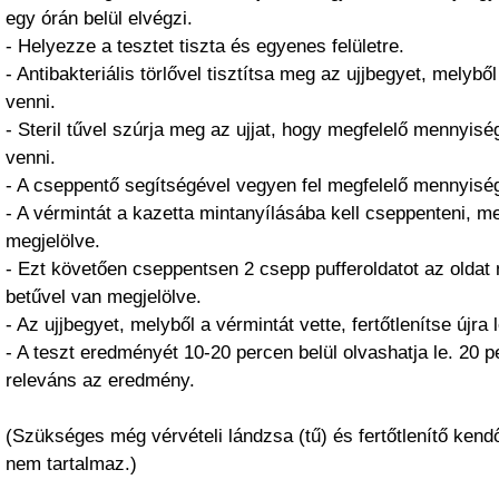
egy órán belül elvégzi.
- Helyezze a tesztet tiszta és egyenes felületre.
- Antibakteriális törlővel tisztítsa meg az ujjbegyet, melybő
venni.
- Steril tűvel szúrja meg az ujjat, hogy megfelelő mennyisé
venni.
- A cseppentő segítségével vegyen fel megfelelő mennyiség
- A vérmintát a kazetta mintanyílásába kell cseppenteni, me
megjelölve.
- Ezt követően cseppentsen 2 csepp pufferoldatot az oldat 
betűvel van megjelölve.
- Az ujjbegyet, melyből a vérmintát vette, fertőtlenítse újra l
- A teszt eredményét 10-20 percen belül olvashatja le. 20 p
releváns az eredmény.
(Szükséges még vérvételi lándzsa (tű) és fertőtlenítő ken
nem tartalmaz.)