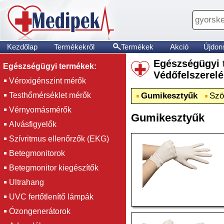
Kezdőlap
Termékekről
Termékek
Akció
Újdon
Egészségügy
Egészségügyi termékek:
Védőfelszerel
Véroxigénszint mérők
Testhőmérséklet mérők
Gumikesztyűk
Szö
Vérnyomásmérők
Gumikesztyűk
Alvásfigyelők
Szívritmus ellenőrzők (EKG)
Betegmonitorok
Betegmonitor kiegészítők
Ultrahang
UVC fertőtlenítő lámpák
Ózongenerátorok