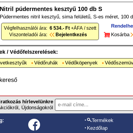
Nitril púdermentes kesztyű 100 db S
Púdermentes nitril kesztyű, sima felületű, S-es méret, 100 d
Rendelhe
Végfelhasználói ára:
6 534.- Ft
+ÁFA / szett
Kosárba
Viszonteladói ára:
Bejelentkezés
ek
/
Védőfelszerelések
:
vetkesztyűk
Védőruhák
Védőköpenyek
Védőszemüv
kereső
iratkozás hírlevelünkre
Akciókról, Újdonságokról
g:
Termékek
Kezdőlap