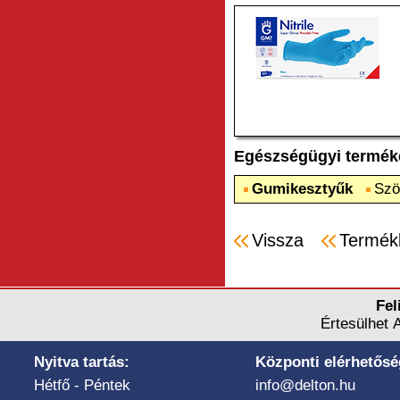
Egészségügyi termék
Gumikesztyűk
Szö
Vissza
Termék
Fel
Értesülhet 
Nyitva tartás:
Központi elérhetősé
Hétfő - Péntek
info@delton.hu