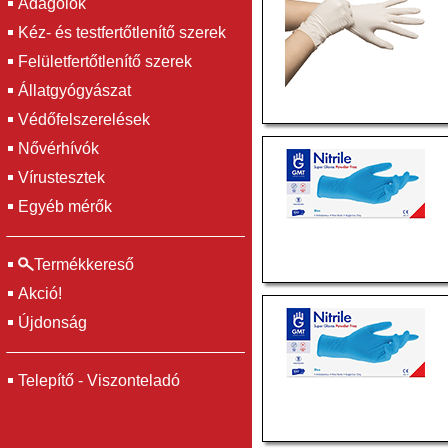
Adagolók
Kéz- és testfertőtlenítő szerek
Felületfertőtlenítő szerek
Állatgyógyászat
Védőfelszerelések
Nővérhívók
Vírustesztek
Egyéb mérők
Termékkereső
Akció!
Újdonság
Telepítő - Viszonteladó