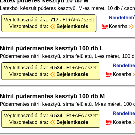
Latex púderes kesztyű 10 db M
Latexből készült púderes kesztyű, M-es méret, 10 db / cso
Rendelhet
Végfelhasználói ára:
717.- Ft
+ÁFA / szett
Kosárba
Viszonteladói ára:
Bejelentkezés
Nitril púdermentes kesztyű 100 db L
Púdermentes nitril kesztyű, sima felületű, L-es méret, 100 d
Rendelhe
Végfelhasználói ára:
6 534.- Ft
+ÁFA / szett
Kosárba
Viszonteladói ára:
Bejelentkezés
Nitril púdermentes kesztyű 100 db M
Púdermentes nitril kesztyű, sima felületű, M-es méret, 100 
Rendelhe
Végfelhasználói ára:
6 534.- Ft
+ÁFA / szett
Kosárba
Viszonteladói ára:
Bejelentkezés