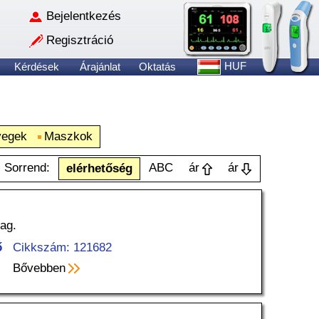
Bejelentkezés
Regisztráció
HUF
Kérdések
Árajánlat
Oktatás
egek
Maszkok
Sorrend:
ABC
ár
ár
elérhetőség
ag.
ő
Cikkszám: 121682
Bővebben