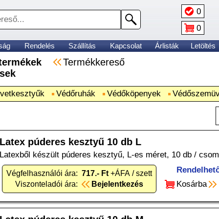
0
0
ság
Rendelés
Szállítás
Kapcsolat
Árlisták
Letöltés
i termékek
Termékkereső
ések
vetkesztyűk
Védőruhák
Védőköpenyek
Védőszemüv
Latex púderes kesztyű 10 db L
Latexből készült púderes kesztyű, L-es méret, 10 db / csom
Rendelhet
Végfelhasználói ára:
717.- Ft
+ÁFA / szett
Kosárba
Viszonteladói ára:
Bejelentkezés