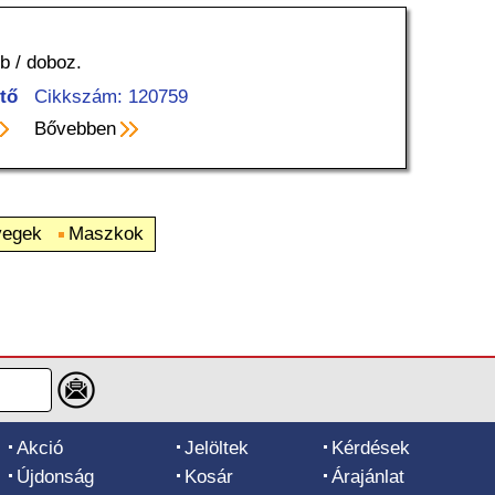
b / doboz.
tő
Cikkszám: 120759
Bővebben
egek
Maszkok
Akció
Jelöltek
Kérdések
Újdonság
Kosár
Árajánlat