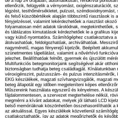
de a nap 24 órájában, automatikusan, rendkívül pontosan
ellenőrzik, felügyelik a vérnyomást, oxigénszaturációt, s
légzést, testhőmérsékletet, pulzust, széndioxidnyomást, st
és felső küszöbértékek alapján többszintű riasztások is 
fényjelzéssel, valamint lekérdezhetőek a riasztást okozó
folyamatosan mért adatok tárolódnak, megtekinthetőek, st
és táblázatos kimutatások kérdezhetőek le a grafikus kije
vagy külső nyomtatóra. Számítógéphez csatlakoztatva a
átolvashatóak, feldolgozhatóak, archiválhatóak. Messziről 
nagyméretű, magas fényerejű kijelzők. Beépített akkumulá
szünetmentes tápellátást, valamint a nővérhívó funkcióval
jelezhet. Beállíthatóak felnőtt, gyermek és újszülött mér
Multifunkciós betegmonitorjaink segítségével akár otthon
biztonságban tudhatja beteg családtagját. Kínálatunkban
véroxigénszint, pulzusszám- és pulzus intenzitásmérők, 
EKG készülékek, magzati szívhangvizsgálók, magzati mo
beteg állapotát egy időben megjeleníteni képes ellenőrző
Műszereink használata egyszerű és kényelmes. A készü
fájdalommentesen, a szervezet megterhelése nélkül, rövi
megmérni a kívánt adatokat, melyek jól látható LCD kijelz
belső memóriáknak köszönhetően összehasonlíthatók a 
az aktuálissal. Egyes készülékek közvetlenül számítógé
csatlakoztathatók, így az adatok megőrizhetők és később