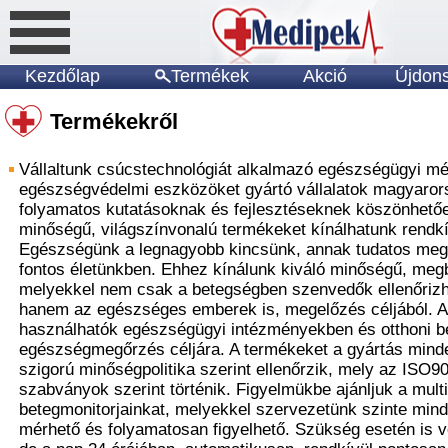
Kezdőlap
Termékek
Akció
Újdon
Termékekről
Vállaltunk csúcstechnológiát alkalmazó egészségügyi m
egészségvédelmi eszközöket gyártó vállalatok magyarors
folyamatos kutatásoknak és fejlesztéseknek köszönhetően
minőségű, világszínvonalú termékeket kínálhatunk rendk
Egészségünk a legnagyobb kincsünk, annak tudatos meg
fontos életünkben. Ehhez kínálunk kiváló minőségű, meg
melyekkel nem csak a betegségben szenvedők ellenőrizhe
hanem az egészséges emberek is, megelőzés céljából. A
használhatók egészségügyi intézményekben és otthoni b
egészségmegőrzés céljára. A termékeket a gyártás mind
szigorú minőségpolitika szerint ellenőrzik, mely az ISO
szabványok szerint történik. Figyelmükbe ajánljuk a multi
betegmonitorjainkat, melyekkel szervezetünk szinte mind
mérhető és folyamatosan figyelhető. Szükség esetén is