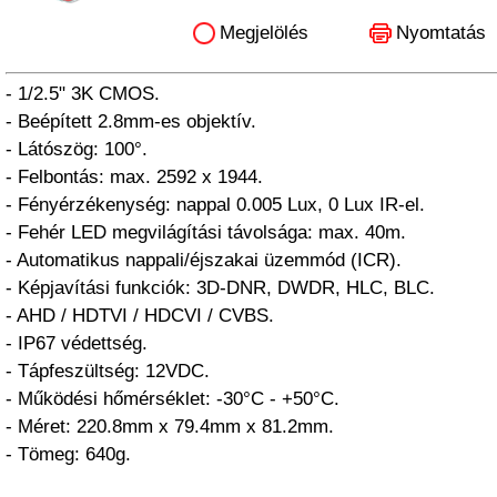
Megjelölés
Nyomtatás
- 1/2.5" 3K CMOS.
- Beépített 2.8mm-es objektív.
- Látószög: 100°.
- Felbontás: max. 2592 x 1944.
- Fényérzékenység: nappal 0.005 Lux, 0 Lux IR-el.
- Fehér LED megvilágítási távolsága: max. 40m.
- Automatikus nappali/éjszakai üzemmód (ICR).
- Képjavítási funkciók: 3D-DNR, DWDR, HLC, BLC.
- AHD / HDTVI / HDCVI / CVBS.
- IP67 védettség.
- Tápfeszültség: 12VDC.
- Működési hőmérséklet: -30°C - +50°C.
- Méret: 220.8mm x 79.4mm x 81.2mm.
- Tömeg: 640g.