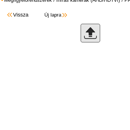
Megfigyelőrendszerek
/
Infrás kamerák (AHD/HDTVI)
/
P
Vissza
Új lapra