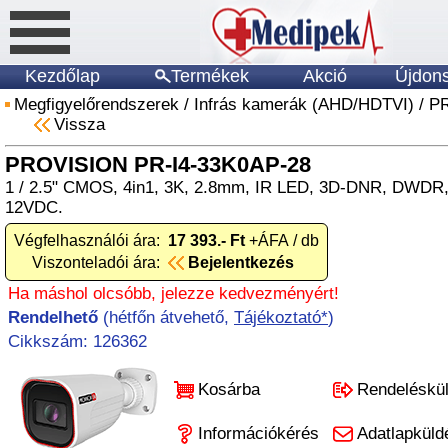
Kezdőlap
Termékek
Akció
Újdon
Megfigyelőrendszerek
/
Infrás kamerák (AHD/HDTVI)
/
P
Vissza
PROVISION PR-I4-33K0AP-28
1 / 2.5" CMOS, 4in1, 3K, 2.8mm, IR LED, 3D-DNR, DWDR,
12VDC.
Végfelhasználói ára:
17 393.- Ft
+ÁFA / db
Viszonteladói ára:
Bejelentkezés
Ha máshol olcsóbb, jelezze kedvezményért!
Rendelhető
(hétfőn átvehető,
Tájékoztató*
)
Cikkszám: 126362
Kosárba
Rendeléskü
Információkérés
Adatlapküld