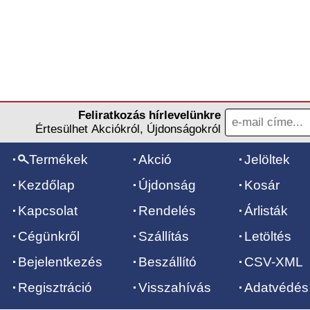
Feliratkozás hírlevelünkre
Értesülhet Akciókról, Újdonságokról
Termékek
Akció
Jelöltek
Kezdőlap
Újdonság
Kosár
Kapcsolat
Rendelés
Árlisták
Cégünkről
Szállítás
Letöltés
Bejelentkezés
Beszállító
CSV-XML
Regisztráció
Visszahívás
Adatvédés