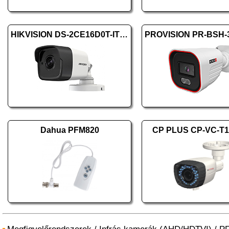
HIKVISION DS-2CE16D0T-ITFS (2.8mm)
Dahua PFM820
CP PLUS CP-VC-T