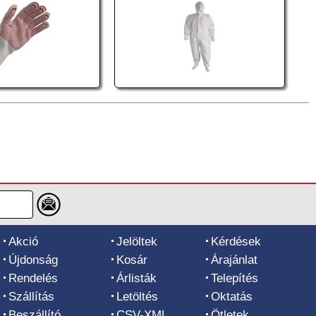
Akció
Jelöltek
Kérdések
Újdonság
Kosár
Árajánlat
Rendelés
Árlisták
Telepítés
Szállítás
Letöltés
Oktatás
Beszállító
CSV-XML
Ötletek