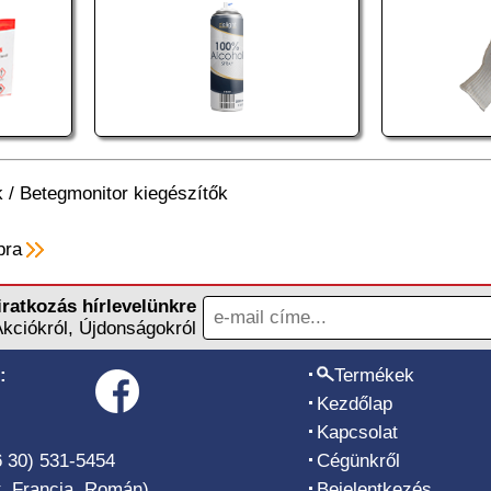
k
/
Betegmonitor kiegészítők
pra
iratkozás hírlevelünkre
Akciókról, Újdonságokról
:
Termékek
Kezdőlap
Kapcsolat
6 30) 531-5454
Cégünkről
, Francia, Román)
Bejelentkezés