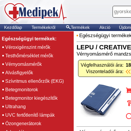
Kezdőlap
Termékekről
Termékek
Akció
Újdon
Egészségügyi terméke
Egészségügyi termékek:
LEPU / CREATIVE
Véroxigénszint mérők
Vérnyomásmérő mandzset
Testhőmérséklet mérők
Vérnyomásmérők
Végfelhasználói ára:
18
Viszonteladói ára:
Alvásfigyelők
Szívritmus ellenőrzők (EKG)
Betegmonitorok
Betegmonitor kiegészítők
Ultrahang
UVC fertőtlenítő lámpák
Ózongenerátorok