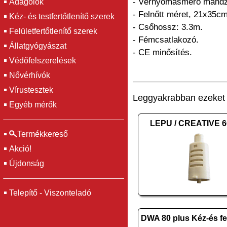
- Vérnyomásmérő mandzs
Adagolók
- Felnőtt méret, 21x35cm
Kéz- és testfertőtlenítő szerek
- Csőhossz: 3.3m.
Felületfertőtlenítő szerek
- Fémcsatlakozó.
Állatgyógyászat
- CE minősítés.
Védőfelszerelések
Nővérhívók
Vírustesztek
Leggyakrabban ezeket v
Egyéb mérők
LEPU / CREATIVE 6
Termékkereső
Akció!
Újdonság
Telepítő - Viszonteladó