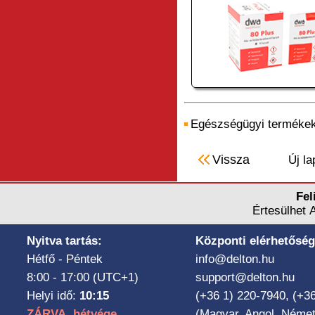
Egészségügyi terméke
Vissza
Új la
Fel
Értesülhet 
Nyitva tartás:
Központi elérhetőség
Hétfő - Péntek
info@delton.hu
8:00 - 17:00 (UTC+1)
support@delton.hu
Helyi idő:
10:15
(+36 1) 220-7940, (+3
ZÁRVA, hétvége
(Magyar, Angol, Német