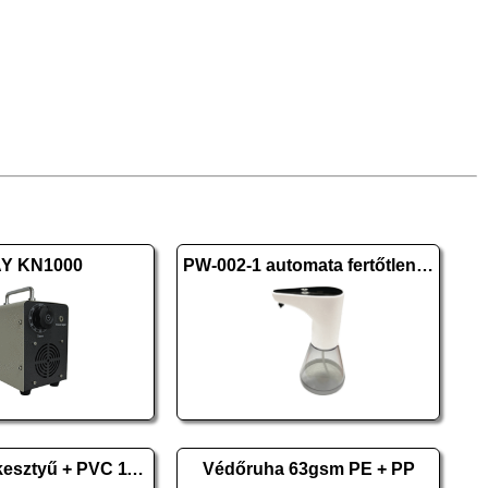
Y KN1000
PW-002-1 automata fertőtlenítő-, szappanadagoló
Szintetikus kesztyű + PVC 11/XXL 10 pár
Védőruha 63gsm PE + PP