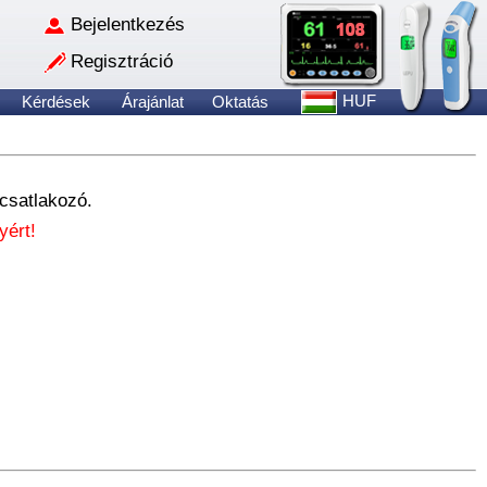
Bejelentkezés
Regisztráció
HUF
Kérdések
Árajánlat
Oktatás
csatlakozó.
yért!