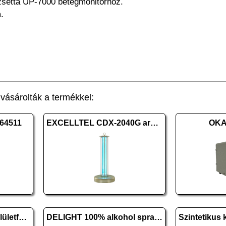
etta UP-7000 betegmonitorhoz.
.
ásárolták a termékkel:
64511
EXCELLTEL CDX-2040G arany
OKA
DWA 80 plus Kéz-és felületfertőtlenítő kendő 10 db
DELIGHT 100% alkohol spray - 500 ml