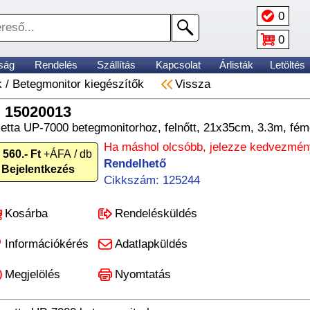
0
0
ság
Rendelés
Szállítás
Kapcsolat
Árlisták
Letöltés
k
/
Betegmonitor kiegészítők
Vissza
 15020013
ta UP-7000 betegmonitorhoz, felnőtt, 21x35cm, 3.3m, fém
Ha máshol olcsóbb, jelezze kedvezmén
 560.- Ft
+ÁFA / db
Rendelhető
Bejelentkezés
Cikkszám: 125244
Kosárba
Rendelésküldés
Információkérés
Adatlapküldés
Megjelölés
Nyomtatás