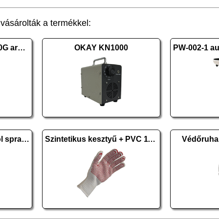
ásárolták a termékkel:
EXCELLTEL CDX-2040G arany
OKAY KN1000
DELIGHT 100% alkohol spray - 500 ml
Szintetikus kesztyű + PVC 11/XXL 10 pár
Védőruha