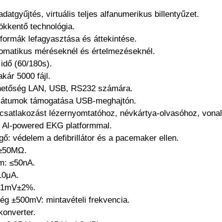
datgyűjtés, virtuális teljes alfanumerikus billentyűzet.
ökkentő technológia.
formák lefagyasztása és áttekintése.
omatikus méréseknél és értelmezéseknél.
idő (60/180s).
kár 5000 fájl.
lehetőség LAN, USB, RS232 számára.
ormátumok támogatása USB-meghajtón.
 csatlakozást lézernyomtatóhoz, névkártya-olvasóhoz, vona
ll Al-powered EKG platformmal.
ő: védelem a defibrillátor és a pacemaker ellen.
 ≥50ΜΩ.
m: ≤50nA.
10μA.
g: 1mV±2%.
ség ±500mV: mintavételi frekvencia.
konverter.