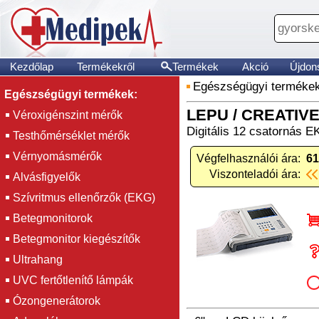
Kezdőlap
Termékekről
Termékek
Akció
Újdon
Egészségügyi terméke
Egészségügyi termékek:
LEPU / CREATIVE
Véroxigénszint mérők
Digitális 12 csatornás 
Testhőmérséklet mérők
Vérnyomásmérők
Végfelhasználói ára:
61
Viszonteladói ára:
Alvásfigyelők
Szívritmus ellenőrzők (EKG)
Betegmonitorok
Betegmonitor kiegészítők
Ultrahang
UVC fertőtlenítő lámpák
Ózongenerátorok