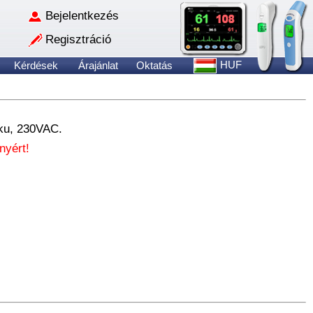
Bejelentkezés
Regisztráció
HUF
Kérdések
Árajánlat
Oktatás
kku, 230VAC.
nyért!