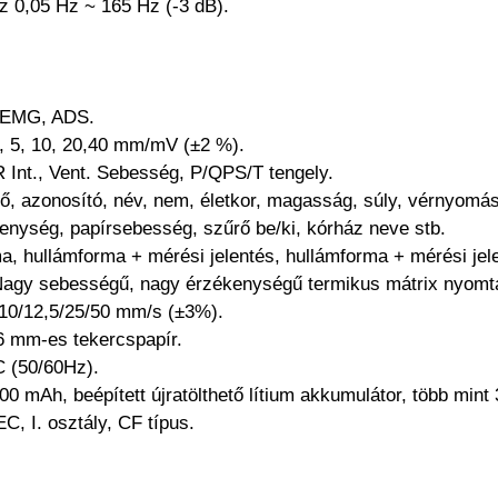
sz 0,05 Hz ~ 165 Hz (-3 dB).
, EMG, ADS.
5, 5, 10, 20,40 mm/mV (±2 %).
 Int., Vent. Sebesség, P/QPS/T tengely.
ő, azonosító, név, nem, életkor, magasság, súly, vérnyomás
enység, papírsebesség, szűrő be/ki, kórház neve stb.
, hullámforma + mérési jelentés, hullámforma + mérési jele
Nagy sebességű, nagy érzékenységű termikus mátrix nyomta
/10/12,5/25/50 mm/s (±3%).
6 mm-es tekercspapír.
C (50/60Hz).
00 mAh, beépített újratölthető lítium akkumulátor, több mint
C, I. osztály, CF típus.