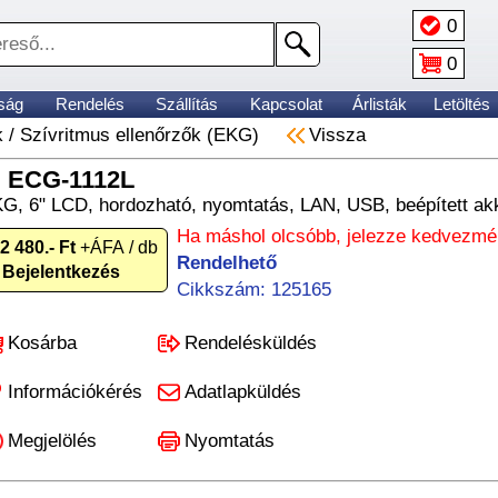
0
0
ság
Rendelés
Szállítás
Kapcsolat
Árlisták
Letöltés
k
/
Szívritmus ellenőrzők (EKG)
Vissza
 ECG-1112L
EKG, 6" LCD, hordozható, nyomtatás, LAN, USB, beépített a
Ha máshol olcsóbb, jelezze kedvezmé
2 480.- Ft
+ÁFA / db
Rendelhető
Bejelentkezés
Cikkszám: 125165
Kosárba
Rendelésküldés
Információkérés
Adatlapküldés
Megjelölés
Nyomtatás