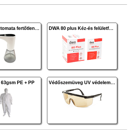
PW-002-1 automata fertőtlenítő-, szappanadagoló
DWA 80 plus Kéz-és felületfertőtlenítő kendő 10 db
 63gsm PE + PP
Védőszemüveg UV védelemmel szemüvegeseknek