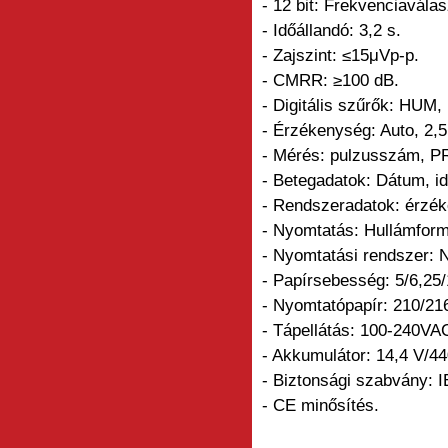
- 12 bit: Frekvenciavála
- Időállandó: 3,2 s.
- Zajszint: ≤15μVp-p.
- CMRR: ≥100 dB.
- Digitális szűrők: HUM
- Érzékenység: Auto, 2,
- Mérés: pulzusszám, PR
- Betegadatok: Dátum, id
- Rendszeradatok: érzék
- Nyomtatás: Hullámforma
- Nyomtatási rendszer: 
- Papírsebesség: 5/6,25
- Nyomtatópapír: 210/21
- Tápellátás: 100-240VA
- Akkumulátor: 14,4 V/44
- Biztonsági szabvány: IE
- CE minősítés.