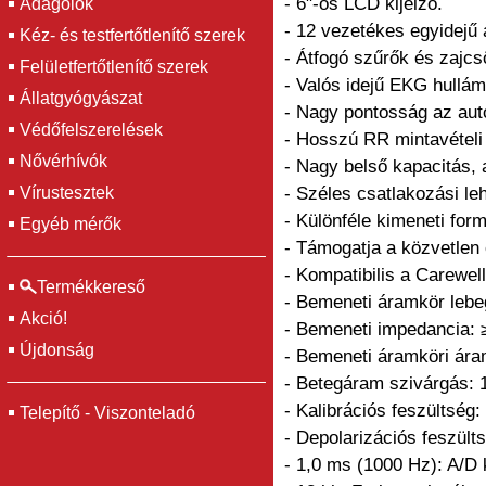
- 6"-os LCD kijelző.
Adagolók
- 12 vezetékes egyidejű a
Kéz- és testfertőtlenítő szerek
- Átfogó szűrők és zajcs
Felületfertőtlenítő szerek
- Valós idejű EKG hullám
Állatgyógyászat
- Nagy pontosság az aut
Védőfelszerelések
- Hosszú RR mintavételi 
Nővérhívók
- Nagy belső kapacitás, a
Vírustesztek
- Széles csatlakozási 
- Különféle kimeneti f
Egyéb mérők
- Támogatja a közvetlen
- Kompatibilis a Carewe
Termékkereső
- Bemeneti áramkör lebeg
Akció!
- Bemeneti impedancia:
Újdonság
- Bemeneti áramköri ára
- Betegáram szivárgás: 
- Kalibrációs feszültsé
Telepítő - Viszonteladó
- Depolarizációs feszült
- 1,0 ms (1000 Hz): A/D 