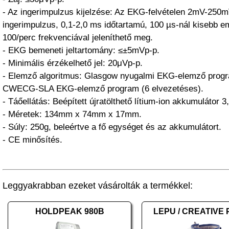
- Az ingerimpulzus kijelzése: Az EKG-felvételen 2mV-250m
ingerimpulzus, 0,1-2,0 ms időtartamú, 100 µs-nál kisebb e
100/perc frekvenciával jeleníthető meg.
- EKG bemeneti jeltartomány: ≤±5mVp-p.
- Minimális érzékelhető jel: 20μVp-p.
- Elemző algoritmus: Glasgow nyugalmi EKG-elemző progr
CWECG-SLA EKG-elemző program (6 elvezetéses).
- Táőellátás: Beépített újratölthető lítium-ion akkumulátor
- Méretek: 134mm x 74mm x 17mm.
- Súly: 250g, beleértve a fő egységet és az akkumulátort.
- CE minősítés.
Leggyakrabban ezeket vásárolták a termékkel:
HOLDPEAK 980B
LEPU / CREATIVE 