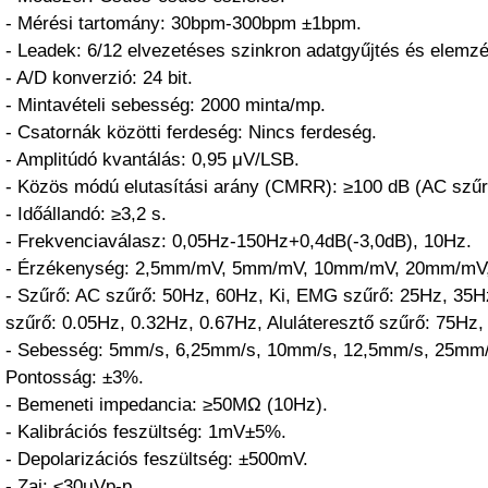
- Mérési tartomány: 30bpm-300bpm ±1bpm.
- Leadek: 6/12 elvezetéses szinkron adatgyűjtés és elemzé
- A/D konverzió: 24 bit.
- Mintavételi sebesség: 2000 minta/mp.
- Csatornák közötti ferdeség: Nincs ferdeség.
- Amplitúdó kvantálás: 0,95 μV/LSB.
- Közös módú elutasítási arány (CMRR): ≥100 dB (AC szűr
- Időállandó: ≥3,2 s.
- Frekvenciaválasz: 0,05Hz-150Hz+0,4dB(-3,0dB), 10Hz.
- Érzékenység: 2,5mm/mV, 5mm/mV, 10mm/mV, 20mm/mV,
- Szűrő: AC szűrő: 50Hz, 60Hz, Ki, EMG szűrő: 25Hz, 35H
szűrő: 0.05Hz, 0.32Hz, 0.67Hz, Aluláteresztő szűrő: 75Hz,
- Sebesség: 5mm/s, 6,25mm/s, 10mm/s, 12,5mm/s, 25mm
Pontosság: ±3%.
- Bemeneti impedancia: ≥50MΩ (10Hz).
- Kalibrációs feszültség: 1mV±5%.
- Depolarizációs feszültség: ±500mV.
- Zaj: ≤30μVp-p.