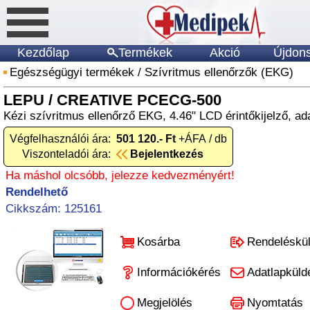
Kezdőlap
Termékek
Akció
Újdon
Egészségügyi termékek
/
Szívritmus ellenőrzők (EKG)
LEPU / CREATIVE PCECG-500
Kézi szívritmus ellenőrző EKG, 4.46" LCD érintőkijelző, ad
Végfelhasználói ára:
501 120.- Ft
+ÁFA / db
Viszonteladói ára:
Bejelentkezés
Ha máshol olcsóbb, jelezze kedvezményért!
Rendelhető
Cikkszám: 125161
Kosárba
Rendeléskü
Információkérés
Adatlapküld
Megjelölés
Nyomtatás