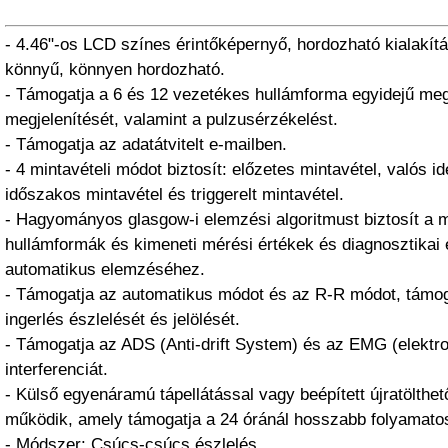
- 4.46"-os LCD színes érintőképernyő, hordozható kialakítá
könnyű, könnyen hordozható.
- Támogatja a 6 és 12 vezetékes hullámforma egyidejű me
megjelenítését, valamint a pulzusérzékelést.
- Támogatja az adatátvitelt e-mailben.
- 4 mintavételi módot biztosít: előzetes mintavétel, valós id
időszakos mintavétel és triggerelt mintavétel.
- Hagyományos glasgow-i elemzési algoritmust biztosít a
hullámformák és kimeneti mérési értékek és diagnosztika
automatikus elemzéséhez.
- Támogatja az automatikus módot és az R-R módot, támog
ingerlés észlelését és jelölését.
- Támogatja az ADS (Anti-drift System) és az EMG (elektro
interferenciát.
- Külső egyenáramú tápellátással vagy beépített újratölthet
működik, amely támogatja a 24 óránál hosszabb folyamato
- Módszer: Csúcs-csúcs észlelés.