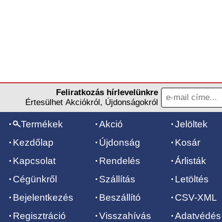
Feliratkozás hírlevelünkre
Értesülhet Akciókról, Újdonságokról
Termékek
Akció
Jelöltek
Kezdőlap
Újdonság
Kosár
Kapcsolat
Rendelés
Árlisták
Cégünkről
Szállítás
Letöltés
Bejelentkezés
Beszállító
CSV-XML
Regisztráció
Visszahívás
Adatvédés