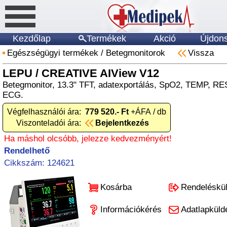
Kezdőlap
Termékek
Akció
Újdon
Egészségügyi termékek
/
Betegmonitorok
Vissza
LEPU / CREATIVE AIView V12
Betegmonitor, 13.3" TFT, adatexportálás, SpO2, TEMP, RE
ECG.
Végfelhasználói ára:
779 520.- Ft
+ÁFA / db
Viszonteladói ára:
Bejelentkezés
Ha máshol olcsóbb, jelezze kedvezményért!
Rendelhető
Cikkszám: 124621
Kosárba
Rendeléskü
Információkérés
Adatlapküld