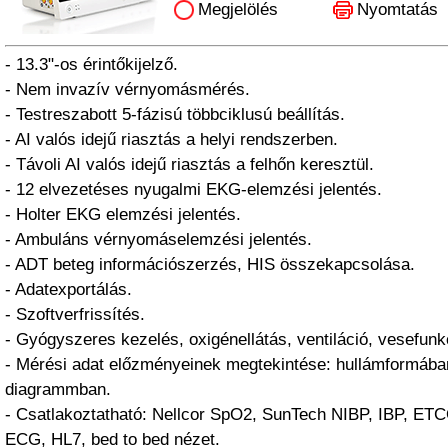
Megjelölés
Nyomtatás
- 13.3"-os érintőkijelző.
- Nem invazív vérnyomásmérés.
- Testreszabott 5-fázisú többciklusú beállítás.
- AI valós idejű riasztás a helyi rendszerben.
- Távoli AI valós idejű riasztás a felhőn keresztül.
- 12 elvezetéses nyugalmi EKG-elemzési jelentés.
- Holter EKG elemzési jelentés.
- Ambuláns vérnyomáselemzési jelentés.
- ADT beteg információszerzés, HIS összekapcsolása.
- Adatexportálás.
- Szoftverfrissítés.
- Gyógyszeres kezelés, oxigénellátás, ventiláció, vesefun
- Mérési adat előzményeinek megtekintése: hullámformában
diagrammban.
- Csatlakoztatható: Nellcor SpO2, SunTech NIBP, IBP, ET
ECG, HL7, bed to bed nézet.