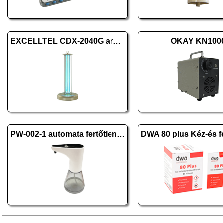
EXCELLTEL CDX-2040G arany
OKAY KN100
PW-002-1 automata fertőtlenítő-, szappanadagoló