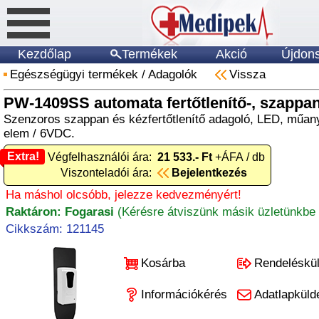
Kezdőlap
Termékek
Akció
Újdon
Egészségügyi termékek
/
Adagolók
Vissza
PW-1409SS automata fertőtlenítő-, szappa
Szenzoros szappan és kézfertőtlenítő adagoló, LED, műany
elem / 6VDC.
Extra!
Extra! Végfelhasználói ára:
21 533.- Ft
+ÁFA / db
Viszonteladói ára:
Bejelentkezés
Ha máshol olcsóbb, jelezze kedvezményért!
Raktáron: Fogarasi
(Kérésre átviszünk másik üzletünkbe 
Cikkszám: 121145
Kosárba
Rendeléskü
Információkérés
Adatlapküld