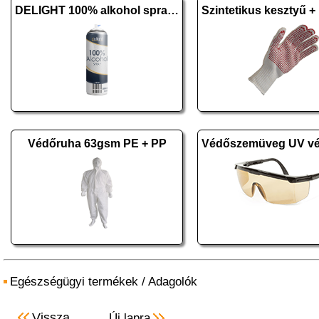
DELIGHT 100% alkohol spray - 500 ml
Védőruha 63gsm PE + PP
Egészségügyi termékek
/
Adagolók
Vissza
Új lapra