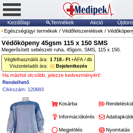
Kezdőlap
Termékek
Akció
Újdon
Egészségügyi termékek
/
Védőfelszerelések
/
Védőköpen
Védőköpeny 45gsm 115 x 150 SMS
Megerősített sebészeti ruha, 45gsm, SMS, 115 x 150.
Végfelhasználói ára:
1 718.- Ft
+ÁFA / db
Viszonteladói ára:
Bejelentkezés
Ha máshol olcsóbb, jelezze kedvezményért!
Rendelhető
Cikkszám: 120683
Kosárba
Rendeléskü
Információkérés
Adatlapküld
Megjelölés
Nyomtatás