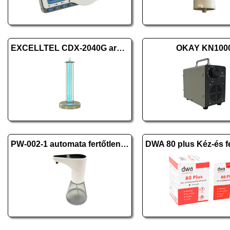
EXCELLTEL CDX-2040G arany
OKAY KN100
PW-002-1 automata fertőtlenítő-, szappanadagoló