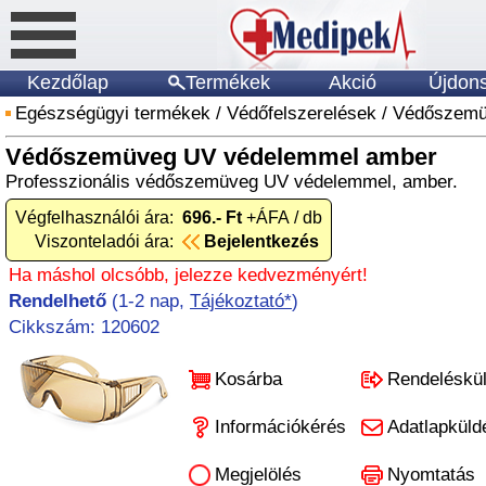
Kezdőlap
Termékek
Akció
Újdon
Egészségügyi termékek
/
Védőfelszerelések
/
Védőszemü
Védőszemüveg UV védelemmel amber
Professzionális védőszemüveg UV védelemmel, amber.
Végfelhasználói ára:
696.- Ft
+ÁFA / db
Viszonteladói ára:
Bejelentkezés
Ha máshol olcsóbb, jelezze kedvezményért!
Rendelhető
(1-2 nap,
Tájékoztató*
)
Cikkszám: 120602
Kosárba
Rendeléskü
Információkérés
Adatlapküld
Megjelölés
Nyomtatás