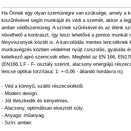
Ha Önnek egy olyan szemüvegre van szüksége, amely a kék
kiszűrésével segíti munkáját és védi a szemét, akkor a leg
amber védőszemüveg. A színek szűrésével és az élénk szí
növelhető a kontraszt, így teszi lehetővé a pontos munkát
fényviszonyok között is. A karcolódás mentes lencséknek
munkavégzés közben védelmet nyújt csiszolás, gyalulás 
keletkező apró szemcsék ellen. Megfelel az EN 166, EN1
(EN166.1.F - F- osztály szerint, alacsony energiájú részec
lencse optikai torzítása: 1: +-0,06 - állandó hordásra is).
- Véd a könnyű, szálló részecskéktől.
- Modern design.
- Jól illeszkedik és kényelmes.
- Alacsony, optimálisan elosztott súly.
- Anyaga: műanyag.
- Szín: amber.