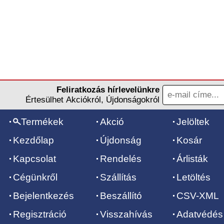
Feliratkozás hírlevelünkre
Értesülhet Akciókról, Újdonságokról
Termékek
Akció
Jelöltek
Kezdőlap
Újdonság
Kosár
Kapcsolat
Rendelés
Árlisták
Cégünkről
Szállítás
Letöltés
Bejelentkezés
Beszállító
CSV-XML
Regisztráció
Visszahívás
Adatvédés