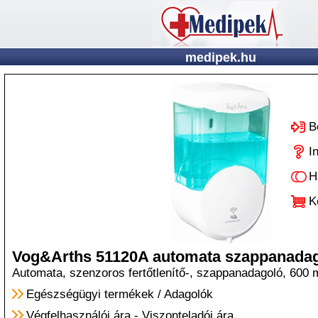
medipek.hu
B
I
H
K
Vog&Arths 51120A automata szappanadag
Automata, szenzoros fertőtlenítő-, szappanadagoló, 600 ml
Egészségügyi termékek
/
Adagolók
Végfelhasználói ára
-
Viszonteladói ára